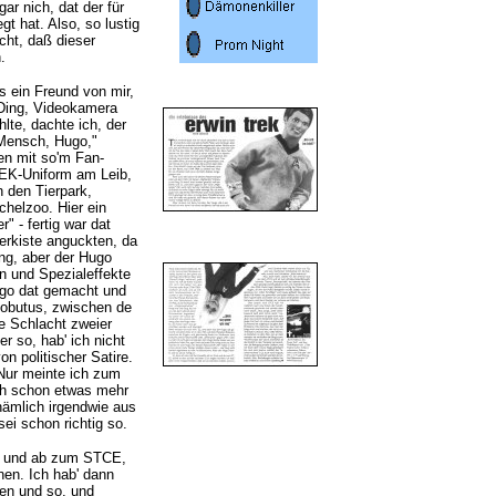
ar nich, dat der für
 hat. Also, so lustig
acht, daß dieser
.
s ein Freund von mir,
 Ding, Videokamera
lte, dachte ich, der
"Mensch, Hugo,"
hen mit so'm Fan-
EK-Uniform am Leib,
 den Tierpark,
chelzoo. Hier ein
" - fertig war dat
erkiste anguckten, da
ng, aber der Hugo
n und Spezialeffekte
ugo dat gemacht und
Robutus, zwischen de
ne Schlacht zweier
r so, hab' ich nicht
n politischer Satire.
. Nur meinte ich zum
ich schon etwas mehr
 nämlich irgendwie aus
ei schon richtig so.
st und ab zum STCE,
en. Ich hab' dann
ten und so, und