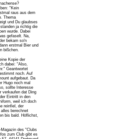
 machense?
iben: "Kein
 erstmal raus aus dem
b. Thema
eigt und Du glaubses
tanden ja richtig die
eben wurde. Dabei
was gefaselt. Na,
eder bekam so'n
dann erstmal Bier und
in bißchen.
eine Kopie der
h dabei: "Also,
hr." Geantwortet
bestimmt noch. Auf
mount aufgebaut. Da
er Hugo noch mal
o, sollte Interesse
r verkaufen dat Ding
er Eintritt in den
iform, weil ich doch
 reinfiel, der
 alles berechnet
n bis bald. Höflichst,
b-Magazin des "Clubs
fos zum Club gibt es
n 57, 44141 Dortmund.