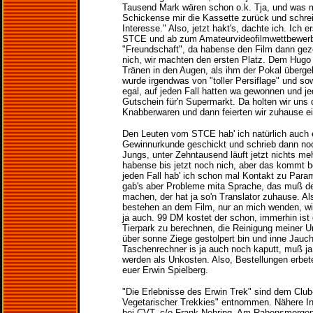
Tausend Mark wären schon o.k. Tja, und was
Schickense mir die Kassette zurück und schre
Interesse." Also, jetzt hakt's, dachte ich. Ich
STCE und ab zum Amateurvideofilmwettbewer
"Freundschaft", da habense den Film dann gez
nich, wir machten den ersten Platz. Dem Hugo s
Tränen in den Augen, als ihm der Pokal überg
wurde irgendwas von "toller Persiflage" und so
egal, auf jeden Fall hatten wa gewonnen und j
Gutschein für'n Supermarkt. Da holten wir uns 
Knabberwaren und dann feierten wir zuhause e
Den Leuten vom STCE hab' ich natürlich auch 
Gewinnurkunde geschickt und schrieb dann noc
Jungs, unter Zehntausend läuft jetzt nichts me
habense bis jetzt noch nich, aber das kommt 
jeden Fall hab' ich schon mal Kontakt zu Para
gab's aber Probleme mita Sprache, das muß d
machen, der hat ja so'n Translator zuhause. Als
bestehen an dem Film, nur an mich wenden, wi
ja auch. 99 DM kostet der schon, immerhin ist d
Tierpark zu berechnen, die Reinigung meiner Un
über sonne Ziege gestolpert bin und inne Jauche
Taschenrechner is ja auch noch kaputt, muß ja
werden als Unkosten. Also, Bestellungen erbete
euer Erwin Spielberg.
"Die Erlebnisse des Erwin Trek" sind dem Clu
Vegetarischer Trekkies" entnommen. Nähere In
bei CVT, c/o Frank Nehring, Am Rabensmorge