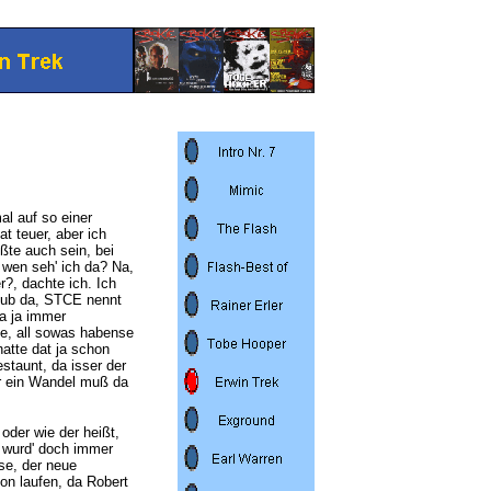
al auf so einer
t teuer, aber ich
ßte auch sein, bei
 wen seh' ich da? Na,
r?, dachte ich. Ich
Club da, STCE nennt
da ja immer
ne, all sowas habense
hatte dat ja schon
staunt, da isser der
r ein Wandel muß da
der wie der heißt,
a wurd' doch immer
nse, der neue
Con laufen, da Robert