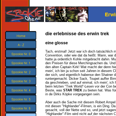
die erlebnisse des erwin trek
eine glosse
Tach, erstmal! Jetzt war ich doch tatsächlich m
Convention, oder wie dat da heißt. Mann, war da
hatte ja ordentlich Kohle mitgebracht dahin. Mu
den Preisen für diese Merchingsachen da. Und
den alten Captain Kirk! Wat macht der denn hie
mein', ich bin ja schon seit Jahren in diesem 
der sich, und eigentlich habense den Shatner 
runtergemacht. Dicker Sack, Toupet auffer Bir
da geschrieben, und auf einmal, ich mein', ich 
beim letzten "Trek World"-Lesen vor der Con be
Beste, was
STAR TREK
zu bieten hat. Was fü
in de Dirks Köpke vorgegangen sein.
Aber auch die Sache mit diesem Robert Ampel o
mit diesen "Highlander"
-
Filmen, is ein Ding. D
gesacht, voll der Nette und so, und jetzt sage
"Highlander"-Film wird nicht auf der nächsten 