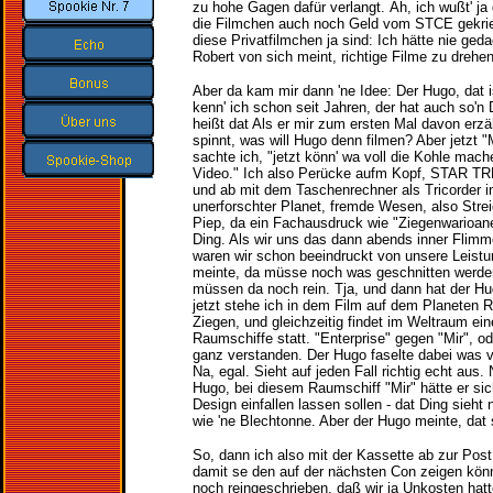
zu hohe Gagen dafür verlangt. Äh, ich wußt' ja g
die Filmchen auch noch Geld vom STCE gekriegt
diese Privatfilmchen ja sind: Ich hätte nie ged
Robert von sich meint, richtige Filme zu drehen
Aber da kam mir dann 'ne Idee: Der Hugo, dat i
kenn' ich schon seit Jahren, der hat auch so'n
heißt dat Als er mir zum ersten Mal davon erzäh
spinnt, was will Hugo denn filmen? Aber jetzt 
sachte ich, "jetzt könn' wa voll die Kohle mac
Video." Ich also Perücke aufm Kopf, STAR TR
und ab mit dem Taschenrechner als Tricorder in
unerforschter Planet, fremde Wesen, also Strei
Piep, da ein Fachausdruck wie "Ziegenwarioaner
Ding. Als wir uns das dann abends inner Flimm
waren wir schon beeindruckt von unsere Leistu
meinte, da müsse noch was geschnitten werde
müssen da noch rein. Tja, und dann hat der H
jetzt stehe ich in dem Film auf dem Planeten 
Ziegen, und gleichzeitig findet im Weltraum ei
Raumschiffe statt. "Enterprise" gegen "Mir", ode
ganz verstanden. Der Hugo faselte dabei was vo
Na, egal. Sieht auf jeden Fall richtig echt aus
Hugo, bei diesem Raumschiff "Mir" hätte er s
Design einfallen lassen sollen - dat Ding sieht
wie 'ne Blechtonne. Aber der Hugo meinte, dat s
So, dann ich also mit der Kassette ab zur Po
damit se den auf der nächsten Con zeigen könn
noch reingeschrieben, daß wir ja Unkosten hat