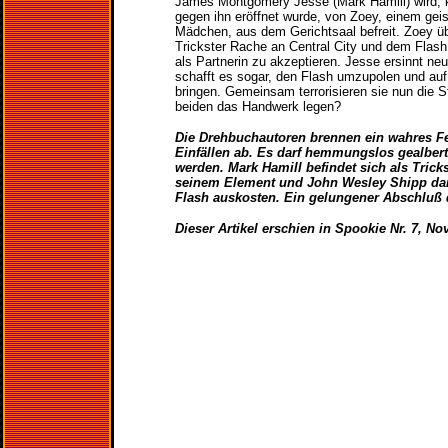
James Montgomery Jesse (Mark Hamill) wird,
gegen ihn eröffnet wurde, von Zoey, einem geist
Mädchen, aus dem Gerichtsaal befreit. Zoey üb
Trickster Rache an Central City und dem Flas
als Partnerin zu akzeptieren. Jesse ersinnt ne
schafft es sogar, den Flash umzupolen und auf
bringen. Gemeinsam terrorisieren sie nun die S
beiden das Handwerk legen?
Die Drehbuchautoren brennen ein wahres F
Einfällen ab. Es darf hemmungslos gealbert
werden. Mark Hamill befindet sich als Tricks
seinem Element und John Wesley Shipp darf
Flash auskosten. Ein gelungener Abschluß d
Dieser Artikel erschien in Spookie Nr. 7, N