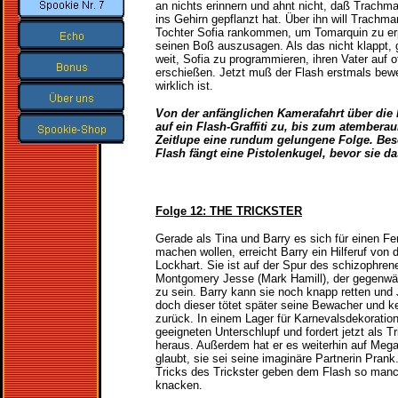
an nichts erinnern und ahnt nicht, daß Trachm
ins Gehirn gepflanzt hat.
Über ihn will Trachm
Tochter Sofia rankommen, um Tomarquin zu er
seinen Boß auszusagen. Als das nicht klappt,
weit, Sofia zu programmieren, ihren Vater auf 
erschießen. Jetzt muß der Flash erstmals bewe
wirklich ist.
Von der anfänglichen Kamerafahrt über die 
auf ein Flash-Graffiti zu, bis zum atember
Zeitlupe eine rundum gelungene Folge. Bes
Flash fängt eine Pistolenkugel, bevor sie da
Folge 12: THE TRICKSTER
Gerade als Tina und Barry es sich für einen 
machen wollen, erreicht Barry ein Hilferuf von
Lockhart. Sie ist auf der Spur des schizophre
Montgomery Jesse (Mark Hamill), der gegenwärt
zu sein. Barry kann sie noch knapp retten und
doch dieser tötet später seine Bewacher und ke
zurück. In einem Lager für Karnevalsdekoratio
geeigneten Unterschlupf und fordert jetzt als T
heraus. Außerdem hat er es weiterhin auf Meg
glaubt, sie sei seine imaginäre Partnerin Prank.
Tricks des Trickster geben dem Flash so man
knacken.