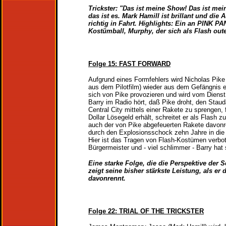
Trickster: "Das ist meine Show! Das ist me
das ist es. Mark Hamill ist brillant und die 
richtig in Fahrt. Highlights: Ein an PINK 
Kostümball, Murphy, der sich als Flash outet
Folge 15: FAST FORWARD
Aufgrund eines Formfehlers wird Nicholas Pike
aus dem Pilotfilm) wieder aus dem Gefängnis e
sich von Pike provozieren und wird vom Dienst
Barry im Radio hört, daß Pike droht, den Sta
Central City mittels einer Rakete zu sprengen, fa
Dollar Lösegeld erhält, schreitet er als Flash 
auch der von Pike abgefeuerten Rakete davonr
durch den Explosionsschock zehn Jahre in die Z
Hier ist das Tragen von Flash-Kostümen verbot
Bürgermeister und - viel schlimmer - Barry hat 
Eine starke Folge, die die Perspektive der S
zeigt seine bisher stärkste Leistung, als er 
davonrennt.
Folge 22: TRIAL OF THE TRICKSTER