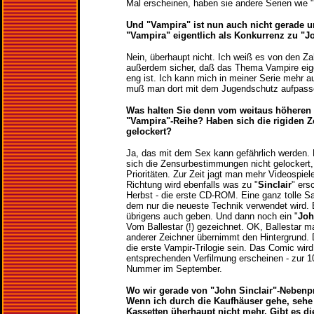
Mal erscheinen, haben sie andere Serien wie 
Und "Vampira" ist nun auch nicht gerade u
"Vampira" eigentlich als Konkurrenz zu "J
Nein, überhaupt nicht. Ich weiß es von den Za
außerdem sicher, daß das Thema Vampire eige
eng ist. Ich kann mich in meiner Serie mehr 
muß man dort mit dem Jugendschutz aufpass
Was halten Sie denn vom weitaus höheren 
"Vampira"-Reihe? Haben sich die rigiden
gelockert?
Ja, das mit dem Sex kann gefährlich werden.
sich die Zensurbestimmungen nicht gelockert,
Prioritäten. Zur Zeit jagt man mehr Videospiele
Richtung wird ebenfalls was zu "
Sinclair
" er
Herbst - die erste CD-ROM. Eine ganz tolle Sa
dem nur die neueste Technik verwendet wird. 
übrigens auch geben. Und dann noch ein "
Joh
Vom Ballestar (!) gezeichnet. OK, Ballestar ma
anderer Zeichner übernimmt den Hintergrund. D
die erste Vampir-Trilogie sein. Das Comic wird
entsprechenden Verfilmung erscheinen - zur 1
Nummer im September.
Wo wir gerade von "John Sinclair"-Nebenp
Wenn ich durch die Kaufhäuser gehe, sehe 
Kassetten üherhaupt nicht mehr. Gibt es d