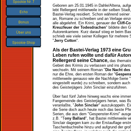
Geboren am 25.01.1945 in Dahle/Altena, auf
lebt Rellergerd mittlerweile in der selben Stadt
Bastei-Verlag residiert. Schon während seiner 
an, Romane zu schreiben und an Verlage einz
alle abgelehnt. Ein Krimi, genauer der
Cliff-C
Kreuzfeuer der Todesdrachen
" bildete den G
Autorenkarriere. Kurz darauf stieg er beim Bas
schrieb wie viele seiner Kollegen für mehrere S
"
Jerry Cotton
".
Als der Bastei-Verlag 1973 eine Gru
Leben rufen wollte und dafür Autor
Rellergerd seine Chance,
das thematis
Gebiet des Krimis zu verlassen und ins phant
wechseln. Mit seinem Roman "
Die Nacht des
nur die Ehre, den ersten Roman der "
Gespens
mittlerweile genauso wie die Nachfolge-Serie "
eingestellt wurde) zu schreiben, sondern auch 
des Geisterjägers John Sinclair einzuführen.
Über fast fünf Jahre hinweg wuchs eine imme
Fangemeinde des Geisterjägers heran, was Ba
veranlaßte, "
John Sinclair
" auszukoppeln. Ei
die Serie doch auch heute noch das beste Pfer
Serien, die aus dem "Gespenster-Krimi" ausg
z.B. "T
ony Ballard
", hat Bastei mittlerweile w
Sinclair dagegen kam zu der Erstauflage erst
Taschenbuchreihe hinzu und aufgrund der gro