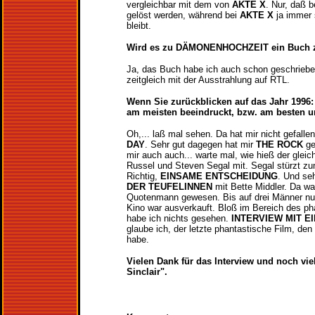
vergleichbar mit dem von
AKTE X
. Nur, daß 
gelöst werden, während bei
AKTE X
ja immer 
bleibt.
Wird es zu DÄMONENHOCHZEIT ein Buch 
Ja, das Buch habe ich auch schon geschrieben
zeitgleich mit der Ausstrahlung auf RTL.
Wenn Sie zurückblicken auf das Jahr 1996:
am meisten beeindruckt, bzw. am besten u
Oh,... laß mal sehen. Da hat mir nicht gefalle
DAY
. Sehr gut dagegen hat mir
THE ROCK
ge
mir auch auch... warte mal, wie hieß der gleic
Russel und Steven Segal mit. Segal stürzt zu
Richtig,
EINSAME ENTSCHEIDUNG
. Und se
DER TEUFELINNEN
mit Bette Middler. Da wa
Quotenmann gewesen. Bis auf drei Männer nu
Kino war ausverkauft. Bloß im Bereich des ph
habe ich nichts gesehen.
INTERVIEW MIT E
glaube ich, der letzte phantastische Film, de
habe.
Vielen Dank für das Interview und noch vie
Sinclair".