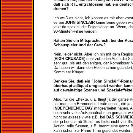
daß sich RTL entschlossen hat, ein deutsc
drehen?
Ich weiß es nicht, ich könnte es mir aber vorst
es bei
JOHN SINCLAIR
keine Serie geben wi
jetzt da speziell die Folgenlänge an. Wenn, 
90-Minuten-Filme werden.
Hatten Sie ein Mitspracherecht bei der Aus
Schauspieler und der Crew?
Nein, leider nicht. Aber ich hin mit dem Regi
(
HIGH CRUSADE
) sehr zufrieden Auch die Sc
sehr gut, bis auf denjenigen, der Kommissar M
Da haben wir dann den Rollennamen geändert, 
Kommisar Krüger.
Denken Sie, daß ein "John Sinclair"-Roma
überhaupt adäquat umgesetzt werden kann, 
auf gewalttätige Szenen und Spezialeffekte
Also, für die Effekte, u.a. fliegt ja der ganze 
hat man sich Emmerichs Leute geholt, die ja
INDEPENDENCE DAY
mitgearbeitet haben. 
noch sehr viele Außenaufnahmen gemacht wor
nicht so exzessiv wie z.B. bei
DAS SCHWEI
der ja bei uns ab 16 lief, es fließt nicht viel B
Action, tolle Szenen, z.B. brennt eine ganze B
kann schon zur Prime Time gesendet werden. D