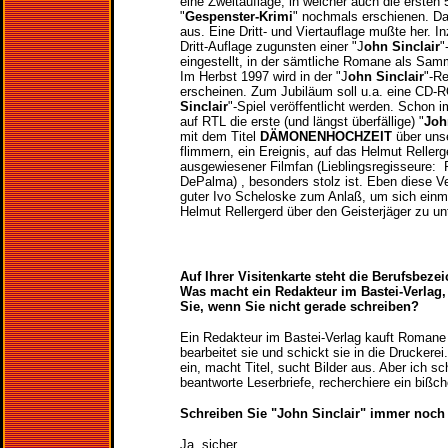
eine Zweitauflage, in welcher auch die erste
"
Gespenster-Krimi
" nochmals erschienen. Das
aus. Eine Dritt- und Viertauflage mußte her. 
Dritt-Auflage zugunsten einer "J
ohn Sinclair
"
eingestellt, in der sämtliche Romane als Samm
Im Herbst 1997 wird in der "J
ohn Sinclair
"-R
erscheinen. Zum Jubiläum soll u.a. eine CD-
Sinclair
"-Spiel veröffentlicht werden. Schon i
auf RTL die erste (und längst überfällige) "
Joh
mit dem Titel
DÄMONENHOCHZEIT
über uns
flimmern, ein Ereignis, auf das Helmut Rellerg
ausgewiesener Filmfan (Lieblingsregisseure: 
DePalma) , besonders stolz ist. Eben diese V
guter Ivo Scheloske zum Anlaß, um sich einma
Helmut Rellergerd über den Geisterjäger zu un
Auf Ihrer Visitenkarte steht die Berufsbez
Was macht ein Redakteur im Bastei-Verlag
Sie, wenn Sie nicht gerade schreiben?
Ein Redakteur im Bastei-Verlag kauft Romane a
bearbeitet sie und schickt sie in die Druckere
ein, macht Titel, sucht Bilder aus. Aber ich sch
beantworte Leserbriefe, recherchiere ein bißch
Schreiben Sie "John Sinclair" immer noch 
Ja, sicher.