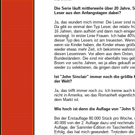
Die Serie läuft mittlerweile über 20 Jahre.
Leser aus den Anfangstagen dabei?
Ja, das wundert mich immer. Die Leser sind na
Da gibt es einmal den Typ Leser, der relativ fr
16 Jahren, dann aufhört und dann nach einige
einsteigt. In erster Linie Frauen. Ich habe 40
dieser Typ des Lesers ist am treuesten. Wenn 
wenn sie Kinder haben, die Kinder etwas größ
wieder etwas mehr Zeit, ich bekomme wahnsin
diesen Leserinnen. Vor allem aus dem Osten,
Bundesländern. Die sind mir ebenfalls treu g
Boom vor sechs Jahren, wo ja alles gekauft 
wieder zu selektieren, da gingen dann sehr vie
Ist "John Sinclair" immer noch die größte
der Welt?
Ja, das trifft immer noch zu. Ich kenne auch 
nicht in Amerika, wo das Romanheft eigentlich
dem Markt ist.
Wie hoch ist denn die Auflage von "John S
Bei der Erstauflage 80.000 Stück pro Woche
40.000 von der 2. Auflage dazu und nochmals 
Auflage, der Sammler-Edition im Taschenheft.
Erfolg, das hat mich gewundert. Trotzdem die