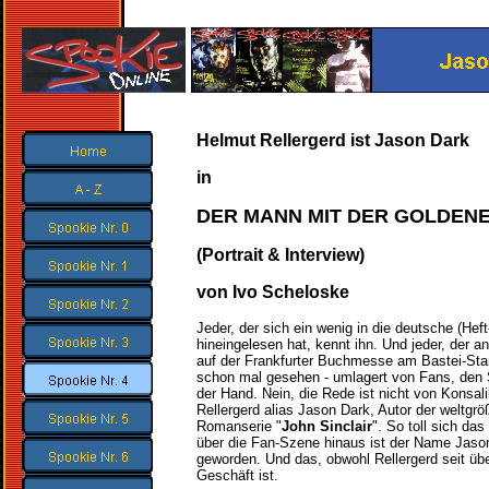
Helmut Rellergerd ist Jason Dark
in
DER MANN MIT DER GOLDEN
(Portrait & Interview)
von Ivo Scheloske
Jeder, der sich ein wenig in die deutsche (He
hineingelesen hat, kennt ihn. Und jeder, der
auf der Frankfurter Buchmesse am Bastei-Sta
schon mal gesehen - umlagert von Fans, den S
der Hand.
Nein, die Rede ist nicht von Konsal
Rellergerd alias Jason Dark, Autor der weltgrö
Romanserie "
John Sinclair
". So toll sich da
über die Fan-Szene hinaus ist der Name Jaso
geworden. Und das, obwohl Rellergerd seit üb
Geschäft ist.