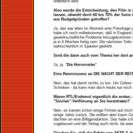
ordentlich wird.
Also wurde die Entscheidung, den Film in 
lassen, obwohl doch 60 bis 70% der Serie 
aus Budgetgründen getroffen?
Ja, das war eben im Moment eine Preisfrage 
habe ich noch mitbekommen, daß in England
gewerkschaftliche Probleme hinzugekommen 
ja in 6 Wochen fertig sein. Die nächsten Teile
wahrscheinlich in Spanien gedreht.
Sind die dann auch vom Thema her dort an
Ja, ja. "
Die Horrorreiter
".
Eine Reminiszenz an DIE NACHT DER RE
Nein, das hat damit nichts zu tun. Um Gottes w
Schinken - da kann man doch heute nur noch 
Waren RTL/Endemol eigentlich die ersten, 
"Sinclair"-Verfilmung an Sie herantraten?
Nein, es kamen schon einige Firmen auf mich 
einige Jahre zurück. Die wollten aber kaum G
dachten an eine Billigproduktion. Das habe ich 
zugelassen und der Verlag auch nicht, da ware
Glauben Sie, daß der Erfolg von AKTE X da