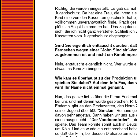
Richtig, die wurden eingestellt. Es gab da ma
Jugendschutz. Da hat eine Frau, die ihrem sie
Kind eine von den Kassetten geschenkt hatte,
vollkommen unverantwortlich finde, Krach ges
plötzlich Angst bekommen hat. Das zog dan
sich, die ich nicht ganz verstehe. Schließlich
Kassetten vom Jugendschutz abgesegnet.
Sind Sie eigentlich enttäuscht darüber, daß
Fernsehen wegen einer "John Sinclair"-Ver
zugekommen ist und nicht ein Kinofilmpr
Nein, enttäuscht eigentlich nicht. Wer würde 
etwas ins Kino zu bringen.
Wie kam es überhaupt zu der Produktion u
spielten Sie dabei? Auf dem Info-Fax, das 
wird Ihr Name nicht einmal genannt.
Nun, das ganze lief ja über die Firma Endemol
bei uns und mit denen wurde gesprochen. RTL 
Endemol gibt es den Produzenten, den Herrn 
seiner Jugend über 500 "
Sinclair
"-Romane gel
davon sehr angetan. Dann haben wir uns aus
einen ausgesucht - "
Der Voodoomörder
" -, 
spielte. Das Team konnte somit auch in Deuts
um Köln. Und es wurde ein entsprechend hohe
so daß der Film, bei dessen Dreharbeiten ich e