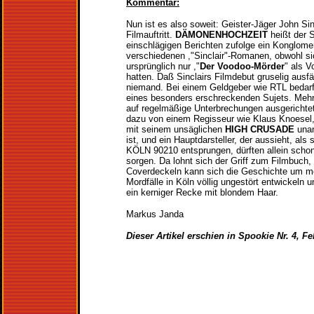
Kommentar:
Nun ist es also soweit: Geister-Jäger John Sin
Filmauftritt.
DÄMONENHOCHZEIT
heißt der S
einschlägigen Berichten zufolge ein Konglome
verschiedenen ,"Sinclair"-Romanen, obwohl s
ursprünglich nur ,"
Der Voodoo-Mörder
" als V
hatten. Daß Sinclairs Filmdebut gruselig ausfäl
niemand. Bei einem Geldgeber wie RTL bedarf
eines besonders erschreckenden Sujets. Mehr
auf regelmäßige Unterbrechungen ausgerichte
dazu von einem Regisseur wie Klaus Knoesel, 
mit seinem unsäglichen
HIGH CRUSADE
unan
ist, und ein Hauptdarsteller, der aussieht, als 
KÖLN 90210 entsprungen, dürften allein scho
sorgen. Da lohnt sich der Griff zum Filmbuch
Coverdeckeln kann sich die Geschichte um me
Mordfälle in Köln völlig ungestört entwickeln u
ein kerniger Recke mit blondem Haar.
Markus Janda
Dieser Artikel erschien in Spookie Nr. 4, F