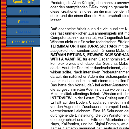
Predator, die Alien-Königin, den nahezu unver
oder den stampfenden T-Rex möglich gemacht 
diese Kreationen sind es, an die man bei de
denkt und die einen über die Meisterschaft di
lassen.
Daß aber seine Arbeit auch die viel subtilere 
des fast unmerklichen Zusammenspiels mit mo
Computertechnik beinhaltet, weiß eigentlich 
Winston nicht nur für seine technischen Effekt
TERMIMATOR II
und
JURASSIC PARK
mit d
ausgezeichnet, sondern auch für seine Make-up
BATMAN RETURNS
,
EDWARD SCISSORHA
WITH A VAMPIRE
für einen Oscar nominiert. 
komplex erwies sich dabei das Gesichts-Make
da die Haut der Darsteller durchscheinend, abe
wirken sollte. Nach intensiven Probeaufnahm
darauf, die natürlichen Adern der Schauspieler
nachzuziehen und leicht mit einem speziellen
Das hatte den Vorteil, daß bei echter Anstreng
die aufgeschminkten Adern sich zu wölben sch
Meisterstück allerdings lieferte Winston mit de
INTERVIEW
, in der Lestat (Tom Cruise) von C
Er fällt auf den Boden, Claudia schneidet ihm 
vor den Augen der Zuschauer schrumpelt Lesta
vertrockneten Leichnam. Eine 15 Sekunden da
durchgehende Einstellung, die von Winston ent
choreographiert und mit Hilfe der Mitarbeiter se
Nuys, Kalifornien, und bei Digital Domain, we
James Cameron gegründet hat, realisiert wurde.