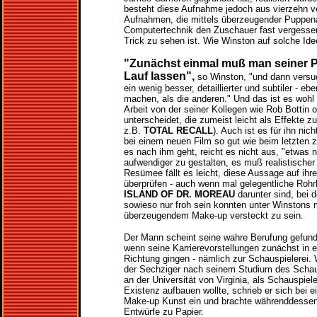
besteht diese Aufnahme jedoch aus vierzehn 
Aufnahmen, die mittels überzeugender Puppen
Computertechnik den Zuschauer fast vergessen 
Trick zu sehen ist. Wie Winston auf solche I
"Zunächst einmal muß man seiner P
Lauf lassen",
so Winston, "und dann versu
ein wenig besser, detaillierter und subtiler - ebe
machen, als die anderen." Und das ist es wohl
Arbeit von der seiner Kollegen wie Rob Bottin 
unterscheidet, die zumeist leicht als Effekte zu
z.B.
TOTAL RECALL
). Auch ist es für ihn nic
bei einem neuen Film so gut wie beim letzten
es nach ihm geht, reicht es nicht aus, "etwas 
aufwendiger zu gestalten, es muß realistischer
Resümee fällt es leicht, diese Aussage auf ihre
überprüfen - auch wenn mal gelegentliche Rohr
ISLAND OF DR. MOREAU
darunter sind, bei 
sowieso nur froh sein konnten unter Winstons 
überzeugendem Make-up versteckt zu sein.
Der Mann scheint seine wahre Berufung gefun
wenn seine Karrierevorstellungen zunächst in 
Richtung gingen - nämlich zur Schauspielerei.
der Sechziger nach seinem Studium des Schau
an der Universität von Virginia, als Schauspiel
Existenz aufbauen wollte, schrieb er sich bei 
Make-up Kunst ein und brachte währenddessen
Entwürfe zu Papier.