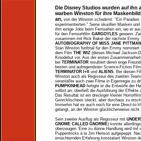
Die Disney Studios wurden auf ihn
warben Winston für ihre Maskenbild
an,
von der Winston schwärmt: "Ein Paradies f
experimentierten." Seine skurillen Masken un
ihm einige Jobs beim Fernsehen ein, wo er a
für den Fernsehfilm
GARGOYLES
gewann. Zwei
zusammen mit Rick Baker der nächste Emmy 
AUTOBIOGRAPHY OF MISS JANE PITTMAN
Stan Winston fünfmal für den Emmy nominiert 
dem Film
THE WIZ
(dieses Michael Jackson-D
Kinodebut vor. Aus der ersten Zusammenarhei
bei
TERMINATOR
resultiert deren enge Freund
besten und aufregendsten Science-Fiction Filme
TERMINATOR I+II
und
ALIENS
. Bei diesen Fi
Winston auch als Regisseur des zweiten Team
veranlaßte auch zwei Filme in Eigenregie zu dr
PUMPKINHEAD
fertigte er die Entwürfe der H
selbst an, überließ die Ausführung der Effekte 
Das Resultat ist ein dreckiger kleiner Horrorfilm
Genrcklischees steckt, aber durchaus zu ersc
Immerhin hat es auch noch für eine Direct-to-V
gelangt, an der Winston glücklicherweise nicht b
Sein zweiter Ausflug als Regisseur mit
UNDE
GNOME CALLED GNORME
) konnte allerding
überzeugen. Eine zu dünne Handlung wird mit
Puppentricks à la Jim Henson aufgepeppt. Nach
ernüchternden Erfahrung konstatiert Winston de