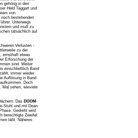
n gehörig in den
nser Held Taggart und
 Team von
n noch bestehenden
 Führer. Unterwegs
onstern und muß zu
schen tatsächlich auf
chweren Verlusten -
tlerweile zu der
, ernsthaft etwas
der Erforschung der
ommen sind. Weiter
is einschließlich Band
zählt, immer wieder
die Auflösung in Band
ng aufkommen. Doch
. Mal sehen, wieviele
 Dächern: Das
DOOM
-
ie-Stuhl und mit Dean
-Phase. Gedreht wird
h berechtigte Zweifel
mmen läßt. Näheres