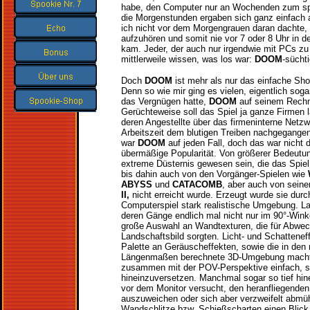
habe, den Computer nur an Wochenden zum sp
die Morgenstunden ergaben sich ganz einfach 
ich nicht vor dem Morgengrauen daran dachte,
aufzuhören und somit nie vor 7 oder 8 Uhr in d
kam. Jeder, der auch nur irgendwie mit PCs zu 
mittlerweile wissen, was los war:
DOOM
-süchti
Doch
DOOM
ist mehr als nur das einfache Shoo
Denn so wie mir ging es vielen, eigentlich soga
das Vergnügen hatte,
DOOM
auf seinem Rechn
Gerüchteweise soll das Spiel ja ganze Firmen 
deren Angestellte über das firmeninterne Netz
Arbeitszeit dem blutigen Treiben nachgegangen 
war
DOOM
auf jeden Fall, doch das war nicht 
übermäßige Popularität. Von größerer Bedeutun
extreme Düsternis gewesen sein, die das Spiel
bis dahin auch von den Vorgänger-Spielen wie
ABYSS
und
CATACOMB
, aber auch von sein
II,
nicht erreicht wurde. Erzeugt wurde sie durch
Computerspiel stark realistische Umgebung. Lab
deren Gänge endlich mal nicht nur im 90°-Winke
große Auswahl an Wandtexturen, die für Abwe
Landschaftsbild sorgten. Licht- und Schatteneff
Palette an Geräuscheffekten, sowie die in den 
Längenmaßen berechnete 3D-Umgebung macht
zusammen mit der POV-Perspektive einfach, s
hineinzuversetzen. Manchmal sogar so tief hine
vor dem Monitor versucht, den heranfliegenden
auszuweichen oder sich aber verzweifelt abmü
Wandschlitze bzw. Schießscharten einen Blick 