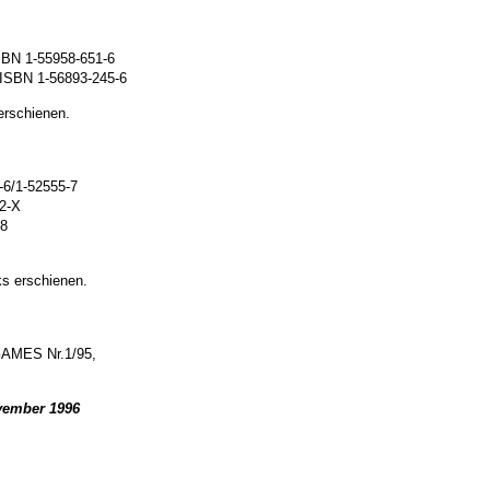
SBN 1-55958-651-6
eISBN 1-56893-245-6
erschienen.
-6/1-52555-7
2-X
-8
s erschienen.
GAMES Nr.1/95,
ovember 1996