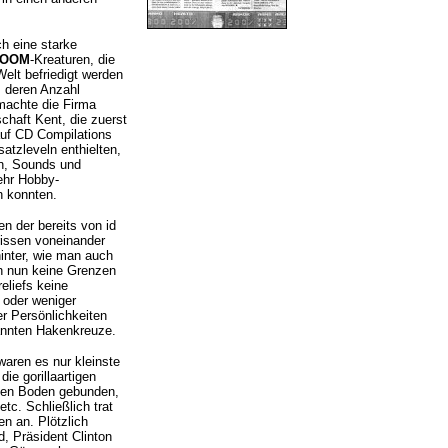
ch eine starke
OOM
-Kreaturen, die
elt befriedigt werden
, deren Anzahl
 machte die Firma
chaft Kent, die zuerst
auf CD Compilations
satzleveln enthielten,
n, Sounds und
ehr Hobby-
n konnten.
n der bereits von id
rissen voneinander
inter, wie man auch
n nun keine Grenzen
eliefs keine
oder weniger
r Persönlichkeiten
nnten Hakenkreuze.
aren es nur kleinste
ie gorillaartigen
den Boden gebunden,
tc. Schließlich trat
n an. Plötzlich
, Präsident Clinton