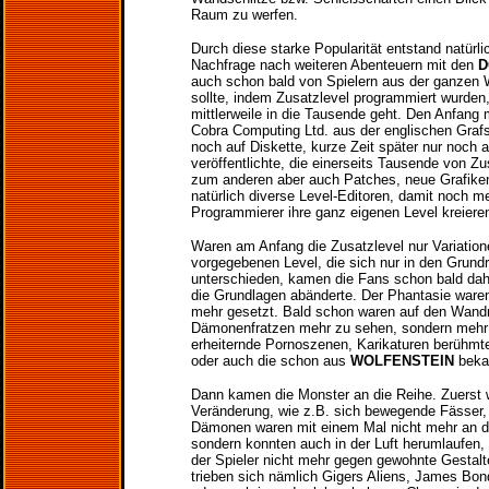
Raum zu werfen.
Durch diese starke Popularität entstand natürli
Nachfrage nach weiteren Abenteuern mit den
D
auch schon bald von Spielern aus der ganzen W
sollte, indem Zusatzlevel programmiert wurden
mittlerweile in die Tausende geht. Den Anfang
Cobra Computing Ltd. aus der englischen Grafs
noch auf Diskette, kurze Zeit später nur noch 
veröffentlichte, die einerseits Tausende von Zu
zum anderen aber auch Patches, neue Grafike
natürlich diverse Level-Editoren, damit noch m
Programmierer ihre ganz eigenen Level kreiere
Waren am Anfang die Zusatzlevel nur Variatione
vorgegebenen Level, die sich nur in den Grund
unterschieden, kamen die Fans schon bald dah
die Grundlagen abänderte. Der Phantasie ware
mehr gesetzt. Bald schon waren auf den Wandr
Dämonenfratzen mehr zu sehen, sondern mehr 
erheiternde Pornoszenen, Karikaturen berühmte
oder auch die schon aus
WOLFENSTEIN
beka
Dann kamen die Monster an die Reihe. Zuerst w
Veränderung, wie z.B. sich bewegende Fässer, d
Dämonen waren mit einem Mal nicht mehr an 
sondern konnten auch in der Luft herumlaufen, e
der Spieler nicht mehr gegen gewohnte Gestalte
trieben sich nämlich Gigers Aliens, James Bond