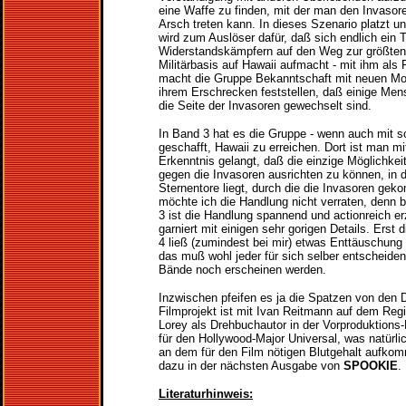
eine Waffe zu finden, mit der man den Invasore
Arsch treten kann. In dieses Szenario platzt u
wird zum Auslöser dafür, daß sich endlich ein
Widerstandskämpfern auf den Weg zur größte
Militärbasis auf Hawaii aufmacht - mit ihm als
macht die Gruppe Bekanntschaft mit neuen M
ihrem Erschrecken feststellen, daß einige Men
die Seite der Invasoren gewechselt sind.
In Band 3 hat es die Gruppe - wenn auch mit s
geschafft, Hawaii zu erreichen. Dort ist man mit
Erkenntnis gelangt, daß die einzige Möglichkeit
gegen die Invasoren ausrichten zu können, in 
Sternentore liegt, durch die die Invasoren gek
möchte ich die Handlung nicht verraten, denn b
3 ist die Handlung spannend und actionreich er
garniert mit einigen sehr gorigen Details. Erst 
4 ließ (zumindest bei mir) etwas Enttäuschu
das muß wohl jeder für sich selber entscheiden
Bände noch erscheinen werden.
Inzwischen pfeifen es ja die Spatzen von den
Filmprojekt ist mit Ivan Reitmann auf dem Reg
Lorey als Drehbuchautor in der Vorproduktions
für den Hollywood-Major Universal, was natürlic
an dem für den Film nötigen Blutgehalt aufko
dazu in der nächsten Ausgabe von
SPOOKIE
.
Literaturhinweis: