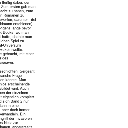
fleißig dabei, den
: Zum ersten gab man
dacht zu haben, zum
 von Romanen zu
orfen, darunter Titel
oldmann erschienen)
brigens lange bevor
et Books, wo man
rt hatte, dachte man
lichen Spiel zu
M
-Universum
ickeln wollte.
e gebracht, mit einer
r des
aweaver.
Geschichten, Sergeant
manche Frage
ben könnte. Man
nnlos erscheinende
bildet wird. Auch
hen der einzelnen
t eigentlich komplett
d sich Band 2 nur
ann in eine
), aber doch immer
verwandeln. Ein
ngriff der Invasoren
es Netz zur
bauen, andererseits