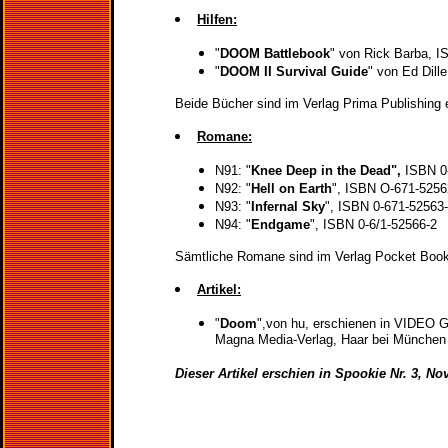
Hilfen:
"
DOOM Battlebook
" von Rick Barba, I
"
DOOM II Survival Guide
" von Ed Dill
Beide Bücher sind im Verlag Prima Publishing 
Romane:
N91: "
Knee Deep in the Dead",
ISBN 0
N92: "
Hell on Earth
",
ISBN O-671-5256
N93: "
Infernal Sky
",
ISBN 0-671-52563
N94: "
Endgame
", ISBN 0-6/1-52566-2
Sämtliche Romane sind im Verlag Pocket Book
Artikel:
"
Doom
",von hu, erschienen in VIDEO 
Magna Media-Verlag, Haar bei München
Dieser Artikel erschien in Spookie Nr. 3, N