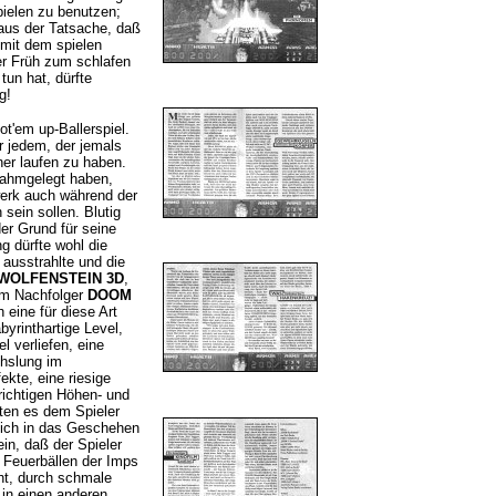
ielen zu benutzen;
aus der Tatsache, daß
 mit dem spielen
er Früh zum schlafen
tun hat, dürfte
g!
t'em up-Ballerspiel.
r jedem, der jemals
er laufen zu haben.
lahmgelegt haben,
werk auch während der
sein sollen. Blutig
der Grund für seine
g dürfte wohl die
 ausstrahlte und die
WOLFENSTEIN 3D
,
em Nachfolger
DOOM
 eine für diese Art
yrinthartige Level,
l verliefen, eine
chslung im
ekte, eine riesige
richtigen Höhen- und
en es dem Spieler
ich in das Geschehen
in, daß der Spieler
 Feuerbällen der Imps
ht, durch schmale
in einen anderen