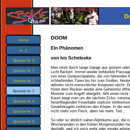
DOOM
Ein Phänomen
von Ivo Scheloske
Man rennt durch lange Gänge aus grünem oder
Licht flackert. Immer wieder tiefdunkle Passagen.
von einer Geräuschpalette, die von fahrenden 
schließenden Türen bis hin zum Grollen, Heul
definitiv nicht-menschlicher Kreaturen reicht. 
hinter dem Rücken wieder eine Geheimtür öffn
Monster zum Angriff übergeht, läßt einen nich
Kaum biegt man um die nächste Ecke, verursa
heranfliegenden Feuerbälle stärkste Verbrennu
Gewehrkugeln zerfetzen den Körper. In der er
nicht mehr vom Fleck, dann nie mehr. Tod...
So oder so ähnlich sahen Alpträume aus, die i
Wochenenden in den frühen Morgenstunden ha
deshalb, weil ich mich mehr oder minder erfol