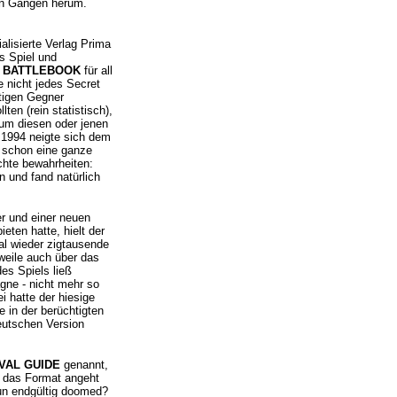
en Gängen herum.
alisierte Verlag Prima
s Spiel und
 BATTLEBOOK
für all
e nicht jedes Secret
htigen Gegner
ten (rein statistisch),
 um diesen oder jenen
 1994 neigte sich dem
 schon eine ganze
üchte bewahrheiten:
n und fand natürlich
er und einer neuen
ten hatte, hielt der
al wieder zigtausende
rweile auch über das
es Spiels ließ
gne - nicht mehr so
i hatte der hiesige
e in der berüchtigten
eutschen Version
VAL GUIDE
genannt,
as das Format angeht
n endgültig doomed?