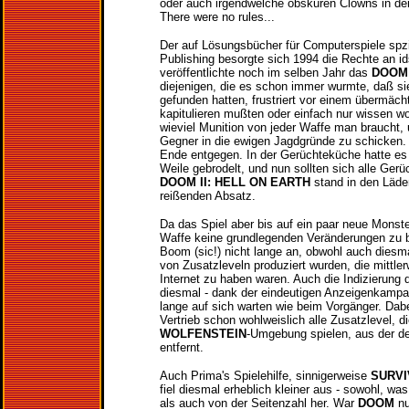
oder auch irgendwelche obskuren Clowns in d
There were no rules...
Der auf Lösungsbücher für Computerspiele spzi
Publishing besorgte sich 1994 die Rechte an id
veröffentlichte noch im selben Jahr das
DOOM
diejenigen, die es schon immer wurmte, daß si
gefunden hatten, frustriert vor einem übermäc
kapitulieren mußten oder einfach nur wissen woll
wieviel Munition von jeder Waffe man braucht,
Gegner in die ewigen Jagdgründe zu schicken.
Ende entgegen. In der Gerüchteküche hatte es
Weile gebrodelt, und nun sollten sich alle Ger
DOOM II: HELL ON EARTH
stand in den Läde
reißenden Absatz.
Da das Spiel aber bis auf ein paar neue Monst
Waffe keine grundlegenden Veränderungen zu bie
Boom (sic!) nicht lange an, obwohl auch diesm
von Zusatzleveln produziert wurden, die mittle
Internet zu haben waren. Auch die Indizierung d
diesmal - dank der eindeutigen Anzeigenkampa
lange auf sich warten wie beim Vorgänger. Dabe
Vertrieb schon wohlweislich alle Zusatzlevel, di
WOLFENSTEIN
-Umgebung spielen, aus der d
entfernt.
Auch Prima's Spielehilfe, sinnigerweise
SURVI
fiel diesmal erheblich kleiner aus - sowohl, w
als auch von der Seitenzahl her. War
DOOM
nu