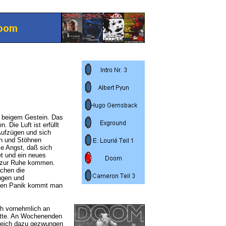
 beigem Gestein. Das
 Die Luft ist erfüllt
Aufzügen und sich
en und Stöhnen
Die Angst, daß sich
et und ein
neues
t zur Ruhe kommen.
chen die
ngen und
sten Panik kommt man
ch vornehmlich an
tte. An Wochenenden
greich dazu gezwungen