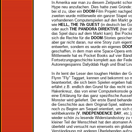
In Amerika war man zu diesem Zeitpunkt schon 
Hype neu anzufachen. Dies hatte zwei Gründe
bei id zu, über ein
DOOM
-Film Projekt nachge
zweiten wurde mittlerweile ein ganzer Stapel
vorhandenen Computerspielen auf den Markt gew
wie
HELL, THE 7th GUEST
(in deutsch bei G
oder auch
THE PANDORA DIREKTIVE
(hier ü
das Spiel dazu auf dem Markt kam). Bei Pock
sich die Rechte für die
DOOM
-Stories gesiche
aber gar nicht daran, nur eine Story zum eigent
entwerfen, sondern es wurde ein eigenes
DOO
geschaffen, in dem man eine Space-Opera entw
Mittlerweile hat es Pocket Books auf vier Bänd
Fortsetzungsgeschichte komplett aus der Fede
Autorengespanns Dafyddab Hugh und Brad Lin
In ihr lernt der Leser den toughen Helden der 
Flynn "Fly" Taggart, kennen und bekommt so 
beantwortet, die sich beim Spielen ergeben ha
erfährt z.B. endlich den Grund für das recht si
Hakenkreuz, das von einer Computerkonsole ge
eine Erklärung für das ganz spezifische Ausse
Monster wird geliefert. Der erste Band behandel
die Geschichte aus dem Original-Spiel, währen
noch zu Beginn am Sequel orientiert, um sich d
wohlbekannte (
V
,
INDEPENDENCE DAY
, etc.
wieder schön zu lesende Widerstandsstory zu 
kleiner Teil der Menschheit hat den atomaren A
überlebt und versucht nun einerseits ein global
Verständigung mit anderen Überlebenden aufzu