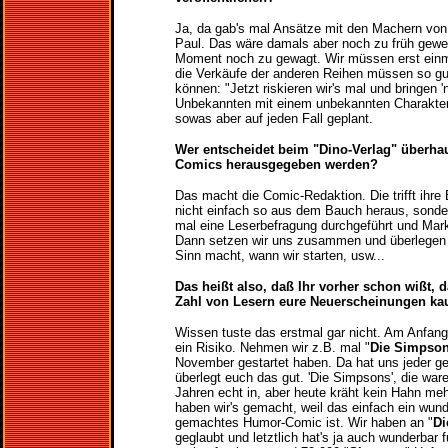
Ja, da gab's mal Ansätze mit den Machern von
Paul. Das wäre damals aber noch zu früh gew
Moment noch zu gewagt. Wir müssen erst einma
die Verkäufe der anderen Reihen müssen so gu
können: "Jetzt riskieren wir's mal und bringen 
Unbekannten mit einem unbekannten Charakter."
sowas aber auf jeden Fall geplant.
Wer entscheidet beim "Dino-Verlag" überha
Comics herausgegeben werden?
Das macht die Comic-Redaktion. Die trifft ihre
nicht einfach so aus dem Bauch heraus, sonde
mal eine Leserbefragung durchgeführt und Mark
Dann setzen wir uns zusammen und überlegen 
Sinn macht, wann wir starten, usw...
Das heißt also, daß Ihr vorher schon wißt, 
Zahl von Lesern eure Neuerscheinungen ka
Wissen tuste das erstmal gar nicht. Am Anfang 
ein Risiko. Nehmen wir z.B. mal "
Die Simpso
November gestartet haben. Da hat uns jeder ge
überlegt euch das gut. 'Die Simpsons', die war
Jahren echt in, aber heute kräht kein Hahn m
haben wir's gemacht, weil das einfach ein wun
gemachtes Humor-Comic ist. Wir haben an "
Di
geglaubt und letztlich hat's ja auch wunderbar fu