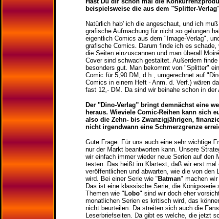
Hast Du dir schon mal die Konkurrenzprod
beispielsweise die aus dem "Splitter-Verlag
Natürlich hab' ich die angeschaut, und ich muß
grafische Aufmachung für nicht so gelungen hal
eigentlich Comics aus dem "Image-Verlag", un
grafische Comics. Darum finde ich es schade,
die Seiten einzuscannen und man überall Moiré
Cover sind schwach gestaltet. Außerdem finde 
besonders gut. Man bekommt von "Splitter" ei
Comic für 5,90 DM, d.h., umgerechnet auf "Di
Comics in einem Heft - Anm. d. Verf.) wären d
fast 12,- DM. Da sind wir beinahe schon in der
Der "Dino-Verlag" bringt demnächst eine we
heraus. Wieviele Comic-Reihen kann sich e
also die Zehn- bis Zwanzigjährigen, finanziel
nicht irgendwann eine Schmerzgrenze errei
Gute Frage. Für uns auch eine sehr wichtige Fra
nur der Markt beantworten kann. Unsere Strate
wir einfach immer wieder neue Serien auf den 
testen. Das heißt im Klartext, daß wir erst mal 
veröffentlichen und abwarten, wie die von de
wird. Bei einer Serie wie "
Batman
" machen wir 
Das ist eine klassische Serie, die Königsserie
Themen wie "
Lobo
" sind wir doch eher vorsicht
monatlichen Serien es kritisch wird, das können 
nicht beurteilen. Da streiten sich auch die Fan
Leserbriefseiten. Da gibt es welche, die jetzt