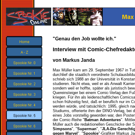
"Genau den Job wollte ich."
Interview mit Comic-Chefredakt
von Markus Janda
Max Müller kam am 29. September 1967 in Tutt
durchlief die staatlich verordnete Schulausbild
schrieb sich 1988 an der Universität in Konsta
studieren. Nicht etwa, weil er als Anwalt Karri
sondern weil er hoffte, später als juristisch be
Quereinsteiger bei einem Comic-Verlag den Fuß
kriegen. Für ihn als leidenschaftlichen Comic
schon frühzeitig fest, daß er beruflich nur im 
werden würde, und tatsächlich: 1995, gleich n
Studiums, offerierte ihm der DINO-Verlag, bei
eines Jobs vorstellig geworden war, den Poste
der Comic-Reihe
"
Batman Adventures
". Mittl
Müller auch die redaktionellen Geschicke der S
Simpsons
", "
Superman
", "
JLA-Die Gerechtig
gegen Marvel
". "
Spookie
"-Grafiker Markus J