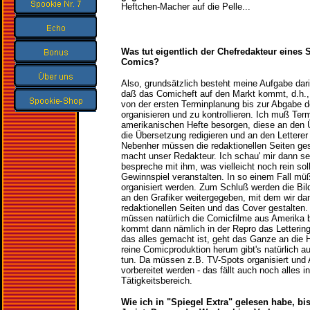
Heftchen-Macher auf die Pelle...
Was tut eigentlich der Chefredakteur eines 
Comics?
Also, grundsätzlich besteht meine Aufgabe dari
daß das Comicheft auf den Markt kommt, d.h.,
von der ersten Terminplanung bis zur Abgabe d
organisieren und zu kontrollieren. Ich muß Te
amerikanischen Hefte besorgen, diese an den 
die Übersetzung redigieren und an den Letterer 
Nebenher müssen die redaktionellen Seiten ge
macht unser Redakteur. Ich schau' mir dann se
bespreche mit ihm, was vielleicht noch rein soll
Gewinnspiel veranstalten. In so einem Fall mü
organisiert werden. Zum Schluß werden die Bil
an den
Grafiker weitergegeben, mit dem wir d
redaktionellen Seiten und das Cover gestalte
müssen natürlich die Comicfilme aus Amerika b
kommt dann nämlich in der Repro das Lettering
das alles gemacht ist, geht das Ganze an die 
reine Comicproduktion herum gibt's natürlich a
tun. Da müssen z.B. TV-Spots organisiert und
vorbereitet werden - das fällt auch noch alles 
Tätigkeitsbereich.
Wie ich in "Spiegel Extra" gelesen habe, bis