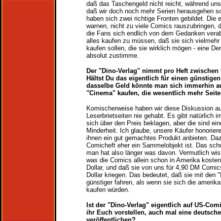
daß das Taschengeld nicht reicht, während uns
daß wir doch noch mehr Serien herausgehen sol
haben sich zwei richtige Fronten gebildet. Die e
warnen, nicht zu viele Comics rauszubringen, 
die Fans sich endlich von dem Gedanken verab
alles kaufen zu müssen, daß sie sich vielmehr
kaufen sollen, die sie wirklich mögen - eine De
absolut zustimme.
Der "Dino-Verlag" nimmt pro Heft zwischen 
Hältst Du das eigentlich für einen günstige
dasselbe Geld könnte man sich immerhin a
"Cinema" kaufen, die wesentlich mehr Seite
Komischerweise haben wir diese Diskussion a
Leserbrietseiten nie gehabt. Es gibt natürlich 
sich über den Preis beklagen, aber die sind ein
Minderheit. Ich glaube, unsere Käufer honoriere
ihnen ein gut gemachtes Produkt anbieten. Da
Comicheft eher ein Sammelobjekt ist. Das sch
man hat also länger was davon. Vermutlich wis
was die Comics allein schon in Amerika kosten
Dollar, und daß sie von uns für 4,90 DM Comic
Dollar kriegen. Das bedeutet, daß sie mit den 
günstiger fahren, als wenn sie sich die amerik
kaufen würden.
Ist der "Dino-Verlag" eigentlich auf US-Comi
ihr Euch vorstellen, auch mal eine deutsch
veröffentlichen?