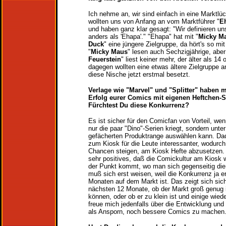
Ich nehme an, wir sind einfach in eine Marktlü
wollten uns von Anfang an vom Marktführer "
E
und haben ganz klar gesagt: "Wir definieren un
anders als 'Ehapa'." "Ehapa" hat mit "
Micky M
Duck
" eine jüngere Zielgruppe, da hört's so mit
"
Micky Maus
" lesen auch Sechzigjährige, abe
Feuerstein
" liest keiner mehr, der älter als 14 
dagegen wollten eine etwas ältere Zielgruppe 
diese Nische jetzt erstmal besetzt.
Verlage wie "Marvel" und "Splitter" haben m
Erfolg eurer Comics mit eigenen Heftchen-Se
Fürchtest Du diese Konkurrenz?
Es ist sicher für den Comicfan von Vorteil, we
nur die paar "Dino"-Serien kriegt, sondern unter 
gefächerten Produktrange auswählen kann. Da
zum Kiosk für die Leute interessanter, wodurc
Chancen steigen, am Kiosk Hefte abzusetzen.
sehr positives, daß die Comickultur am Kiosk 
der Punkt kommt, wo man sich gegenseitig die 
muß sich erst weisen, weil die Konkurrenz ja ers
Monaten auf dem Markt ist. Das zeigt sich sich
nächsten 12 Monate, ob der Markt groß genug i
können, oder ob er zu klein ist und einige wied
freue mich jedenfalls über die Entwicklung un
als Ansporn, noch bessere Comics zu machen