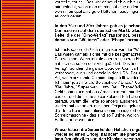
vorstelle, tot sei. Das war er natürlich auch zu 
mir gedacht, wenn man es mal auf eine andere 
wenn man qualitativ gute Heftchen rausbringe
es doch gehen.
In den 70er und 80er Jahren gab es ja scho
Comicserien auf dem deutschen Markt. Glau
Hefte, die der "Dino-Verlag" rausbringt, bes
damals von "Williams" oder "Ehapa" hera
Ich muß sagen, daß ich ein großer Fan der "Wi
Das waren damals sicher mit die bestgemachte
Deutschland. Wenn ich sie aber mit unseren He
hat sich da schon sehr viel geändert. Das liegt 
Verlag", sondern die ganze Optik der Comics ha
verbessert, auch und gerade in den USA. Dazu
Art, wie hierzulande Comics hergestellt werden
Ich nenn' jetzt mal als Beispiel die ,"Ehapa"-C
80er Jahre, "
Superman
", usw. Der "Ehapa-Ver
Geld sparen und hat aus Amerika immer nur d
bestellt und die Hefte selber koloriert Ich habe 
gefragt, warum die Hefte so anders aussehen, 
wieder mal die amerikanischen Originale gekau
die Hefte früher normalerweise nie handgelettte
Schreibmaschine - das sind so Punkte, wo ich
Hefte klar besser sind.
Wieso haben die Superhelden-Heftchen eigen
wieder so einen Erfolg, nachdem sie prakti
lang fast gänzlich von den Kiosken versc