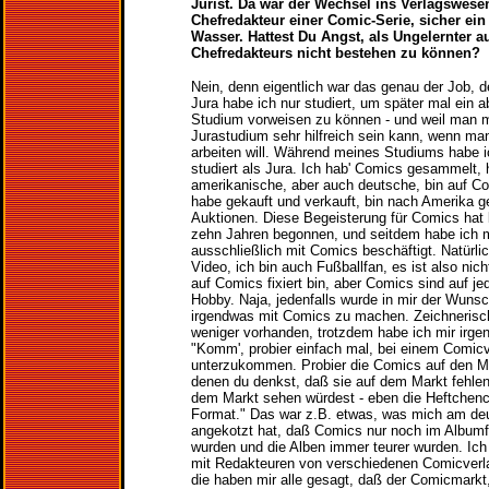
Jurist. Da war der Wechsel ins Verlagswese
Chefredakteur einer Comic-Serie, sicher ein
Wasser. Hattest Du Angst, als Ungelernter a
Chefredakteurs nicht bestehen zu können?
Nein, denn eigentlich war das genau der Job, d
Jura habe ich nur studiert, um später mal ein
Studium vorweisen zu können - und weil man mi
Jurastudium sehr hilfreich sein kann, wenn ma
arbeiten will. Während meines Studiums habe
studiert als Jura. Ich hab' Comics gesammelt, 
amerikanische, aber auch deutsche, bin auf C
habe gekauft und verkauft, bin nach Amerika ge
Auktionen. Diese Begeisterung für Comics hat 
zehn Jahren begonnen, und seitdem habe ich mi
ausschließlich mit Comics beschäftigt. Natürli
Video, ich bin auch Fußballfan, es ist also nich
auf Comics fixiert bin, aber Comics sind auf je
Hobby. Naja, jedenfalls wurde in mir der Wuns
irgendwas mit Comics zu machen. Zeichnerisc
weniger vorhanden, trotzdem habe ich mir irg
"Komm', probier einfach mal, bei einem Comicv
unterzukommen. Probier die Comics auf den Ma
denen du denkst, daß sie auf dem Markt fehlen
dem Markt sehen würdest - eben die Heftchenc
Format." Das war z.B. etwas, was mich am d
angekotzt hat, daß Comics nur noch im Album
wurden und die Alben immer teurer wurden. Ic
mit Redakteuren von verschiedenen Comicverl
die haben mir alle gesagt, daß der Comicmarkt,