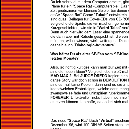
Da ich sehr viel mit dem Computer arbeite, gibt
Pläne für ein "
Space Rat
"-Computerspiel. Das 
Zeit produzieren wir kleinere Spiele, bei denen 
große "
Space Rat
"-Game "
Tukult
" entwickeln.
sind quasi Beilagen für Cover-CDs von CD-RO
vergleiche die Spiele, die wir machen, gerne mi
Kurzgeschichten, wie sie in "
Weird Tales
" ver
Denn auch hier wird dem Leser eine spannende
die dann aber mit Rätseln gespickt ist, die vo
müssen, will er wissen, wie's weitergeht. Diese
deshalb auch "
Diabologic-Adventure
".
Was hältst Du als alter SF-Fan vom SF-Ki
letzten Monate?
Also, so richtig kultiges kann man zur Zeit mi
sind die neuen Ideen? Vergleich doch bloß ma
MAD MAX 2
. Bei
JUDGE DREDD
kopiert sich 
ganze Story war doch schon in
DEMOLITION
sind es mal keine Kopien, dann sind es die x-t
irgendwelchen Ersterfolgen, welche dann mangel
zwangsweise fade und uninspiriert rüberkomm
FOREVER
. Effektvolle Tricks haben noch nie 
ersetzen können. Ich hoffe, da ändert sich mal
Das neue "
Space Rat
"-Buch "
Virtual
" erschein
Dezember '96, wird 100 DIN A5-Seiten stark s