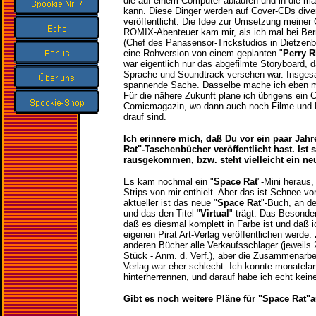
die auf einem Computer ablaufen und in die man
kann. Diese Dinger werden auf Cover-CDs div
veröffentlicht. Die Idee zur Umsetzung meiner 
ROMIX-Abenteuer kam mir, als ich mal bei B
(Chef des Panasensor-Trickstudios in Dietzenb
eine Rohversion von einem geplanten "
Perry 
war eigentlich nur das abgefilmte Storyboard, 
Sprache und Soundtrack versehen war. Insges
spannende Sache. Dasselbe mache ich eben m
Für die nähere Zukunft plane ich übrigens ein
Comicmagazin, wo dann auch noch Filme und H
drauf sind.
Ich erinnere mich, daß Du vor ein paar Jah
Rat"-Taschenbücher veröffentlicht hast. Ist
rausgekommen, bzw. steht vielleicht ein n
Es kam nochmal ein "
Space Rat
"-Mini heraus
Strips von mir enthielt. Aber das ist Schnee vo
aktueller ist das neue "
Space Rat
"-Buch, an d
und das den Titel "
Virtual
" trägt. Das Besonde
daß es diesmal komplett in Farbe ist und daß 
eigenen Pirat Art-Verlag veröffentlichen werde.
anderen Bücher alle Verkaufsschlager (jeweils 
Stück - Anm. d. Verf.), aber die Zusammenarbe
Verlag war eher schlecht. Ich konnte monatel
hinterherrennen, und darauf habe ich echt kei
Gibt es noch weitere Pläne für "Space Rat